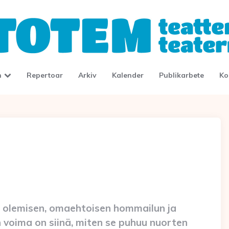
n
Repertoar
Arkiv
Kalender
Publikarbete
Ko
an olemisen, omaehtoisen hommailun ja
n voima on siinä, miten se puhuu nuorten