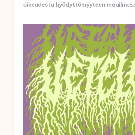
oikeudesta hyödyttömyyteen maailmassa,