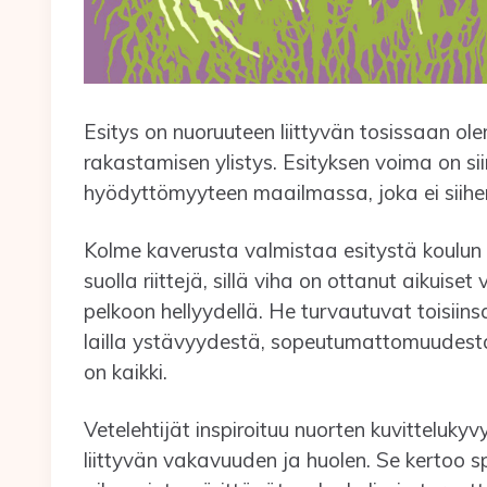
Esitys on nuoruuteen liittyvän tosissaan o
rakastamisen ylistys. Esityksen voima on si
hyödyttömyyteen maailmassa, joka ei siihen
Kolme kaverusta valmistaa esitystä koulun 
suolla riittejä, sillä viha on ottanut aikuis
pelkoon hellyydellä. He turvautuvat toisiins
lailla ystävyydestä, sopeutumattomuudesta j
on kaikki.
Vetelehtijät inspiroituu nuorten kuvitteluky
liittyvän vakavuuden ja huolen. Se kertoo 