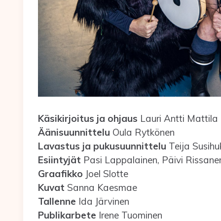
Käsikirjoitus ja ohjaus
Lauri Antti Mattila
Äänisuunnittelu
Oula Rytkönen
Lavastus ja pukusuunnittelu
Teija Susihu
Esiintyjät
Pasi Lappalainen, Päivi Rissane
Graafikko
Joel Slotte
Kuvat
Sanna Kaesmae
Tallenne
Ida Järvinen
Publikarbete
Irene Tuominen