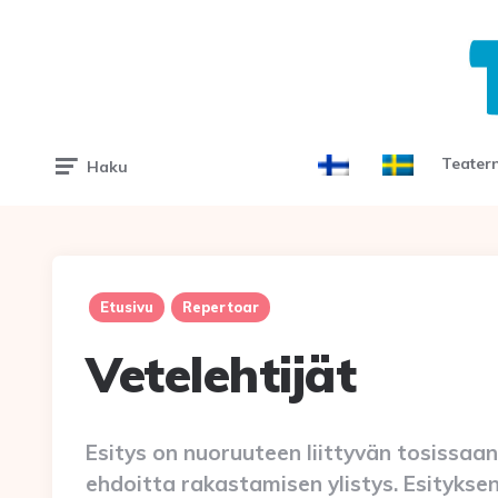
Teater
Haku
Etusivu
Repertoar
Vetelehtijät
Esitys on nuoruuteen liittyvän tosissa
ehdoitta rakastamisen ylistys. Esitykse