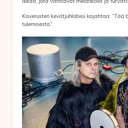
aikaa, jota värittävät melankolia ja turvat
Kaverusten kevätjuhlabiisi kajahtaa: ”Tää bi
tulemisesta”.