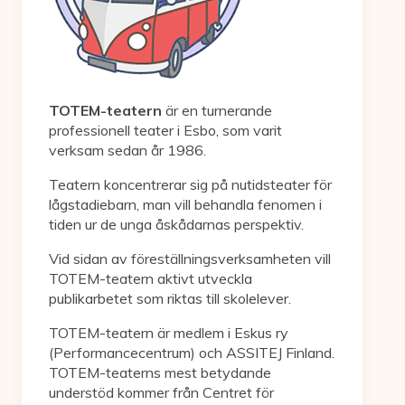
TOTEM-teatern
är en turnerande
professionell teater i Esbo, som varit
verksam sedan år 1986.
Teatern koncentrerar sig på nutidsteater för
lågstadiebarn, man vill behandla fenomen i
tiden ur de unga åskådarnas perspektiv.
Vid sidan av föreställningsverksamheten vill
TOTEM-teatern aktivt utveckla
publikarbetet som riktas till skolelever.
TOTEM-teatern är medlem i Eskus ry
(Performancecentrum) och ASSITEJ Finland.
TOTEM-teaterns mest betydande
understöd kommer från Centret för