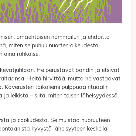
lemisen, omaehtoisen hommailun ja ehdoitta
inä, miten se puhuu nuorten oikeudesta
 aina rohkaise.
kevätjuhlaan. He perustavat bändin ja etsivät
et valtaansa. Heitä hirvittää, mutta he vastaavat
a. Kaverusten taikaliemi pulppuaa rituaalin
a leikistä – siitä, miten toisen läheisyydessä
vystä ja cooliudesta. Se muistaa nuoruuteen
spontaanista kyvystä läheisyyteen keskellä