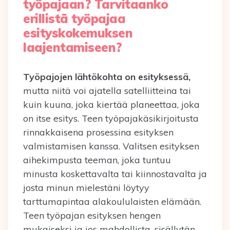
työpajaan? Tarvitaanko
erillistä työpajaa
esityskokemuksen
laajentamiseen?
Työpajojen lähtökohta on esityksessä,
mutta niitä voi ajatella satelliitteina tai
kuin kuuna, joka kiertää planeettaa, joka
on itse esitys. Teen työpajakäsikirjoitusta
rinnakkaisena prosessina esityksen
valmistamisen kanssa. Valitsen esityksen
aihekimpusta teeman, joka tuntuu
minusta koskettavalta tai kiinnostavalta ja
josta minun mielestäni löytyy
tarttumapintaa alakoululaisten elämään.
Teen työpajan esityksen hengen
mukaiseksi ja jos mahdollista, sisällytän