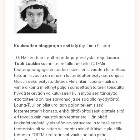
Kuukauden bloggaajan esittely
(by: Tiina Piispa)
TOTEM-teatterin teatteripedagogi, esitystaiteilija
Louna-
Tuuli Luukka
suunnittelee tällä hetkellä TOTEMin
teatteripedagogisten töiden lisäksi ensi vuoden taiteellisia
töitään, luvassa on ainakin lastenteatteriesityksen ohjaus
Ouluun sekä esitystaideteos Helsinkiin. Louna-Tuuli on
viime aikoina miettinyt paljon suhdettaan taiteen toisaalta
hyvää tekevään vaikutukseen kuin myös sen tärkeyttä;
että taiteella on itseisarvonsa ja se saa olla hyödytöntä.
Louna-Tuuli on ollut urallaan paljon tekemisissä
lastenteatterin kanssa, enkä lähtökohtaisesti ajattele siitä
eri tavalla kuin muustakaan teatterista. Hän pitää
tinkimättömästä, yleisöään arvostavasta ja taiteellisesta
teatterista, oli se sitten suunnattu minkä ikäiselle yleisölle
tahansa. TOTEM-teatterin vahvuuksina hän pitää