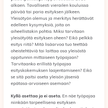
alkaen. Tavallisesti vierailen kouluissa
päivää tai paria esityksen jälkeen.
Yleisötyön olemus ja merkitys herättävät
edelleen kysymyksiä, joita on
aiheellistakin pohtia. Miksi tarvitaan
yleisötyötä esityksen oheen? Eikö pelkkä
esitys riitä? Mitä lisäarvoa tuo teettää
oheistehtäviä tai laittaa osa yleisöstä
oppitunnin mittaiseen työpajaan?
Tarvitaanko erillistä työpajaa
esityskokemuksen laajentamiseen? Eikö
se sitä paitsi aseta yleisön jäseniä
epätasa-arvoiseen asemaan?
Kyllä asettaa ja ei aseta.
En näe työpajaa
niinkään tarpeellisena esityksen