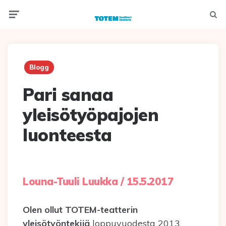
Menu
Searc
Blogg
Pari sanaa
yleisötyöpajojen
luonteesta
Louna-Tuuli Luukka / 15.5.2017
Olen ollut TOTEM-teatterin
yleisötyöntekijä
loppuvuodesta 2013