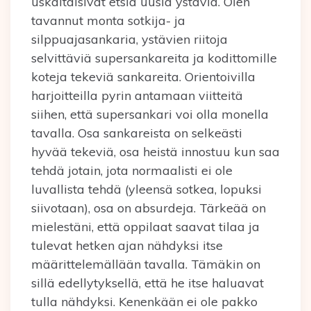
uskaltaisivat etsiä uusia ystäviä. Olen
tavannut monta sotkija- ja
silppuajasankaria, ystävien riitoja
selvittäviä supersankareita ja kodittomille
koteja tekeviä sankareita. Orientoivilla
harjoitteilla pyrin antamaan viitteitä
siihen, että supersankari voi olla monella
tavalla. Osa sankareista on selkeästi
hyvää tekeviä, osa heistä innostuu kun saa
tehdä jotain, jota normaalisti ei ole
luvallista tehdä (yleensä sotkea, lopuksi
siivotaan), osa on absurdeja. Tärkeää on
mielestäni, että oppilaat saavat tilaa ja
tulevat hetken ajan nähdyksi itse
määrittelemällään tavalla. Tämäkin on
sillä edellytyksellä, että he itse haluavat
tulla nähdyksi. Kenenkään ei ole pakko