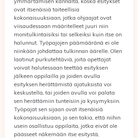
ymmärtämisen kannalta, koska esitykset
ovat itsenäisiä taiteellisia
kokonaisuuksiaan, jotka ohjaajat ovat
viisaudessaan määritelleet juuri niin
monitulkintaisiksi tai selkeiksi kuin itse on
halunnut. Työpajojen päämääränä ei ole
niinkään johdattaa tulkinnan äärelle. Olen
laatinut purkutehtäviä, joita opettajat
voivat halutessaan teettää esityksen
jälkeen oppilailla ja joiden avulla
esityksen herättämistä ajatuksista voi
keskustella, tai joiden avulla voi palata
sen herättämiin tunteisiin ja kysymyksiin.
Työpajat sen sijaan ovat itsenäisiä
kokonaisuuksiaan, jo sen takia, että niihin
usein osallistuu oppilaita, jotka eivät ole
päässeet näkemään itse esitystä,