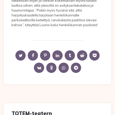
taiteellisen linjan ja vankan kokemuksen myötä tullutta
luottoa siihen, että yleisöllä on esityksenlukutaitoa ja
huumorintajua. ”Pidän myös hyvänä sitä, että
harjoituskaudella tarjotaan henkilökunnalle
perkolaattorilla keitettyä, ranskalaista paahtoa olevaa
kahvia.”, kiteyttää Lounis koko henkilökunnan puolesta!
TOTEM-teatern