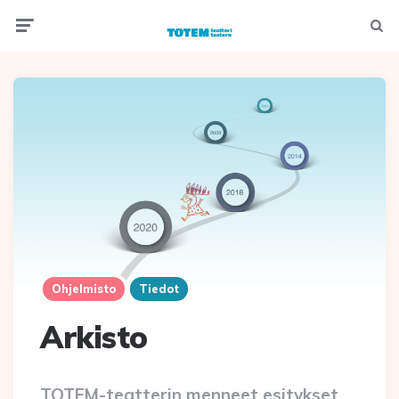
Menu
Hak
Ohjelmisto
Tiedot
Arkisto
TOTEM-teatterin menneet esitykset