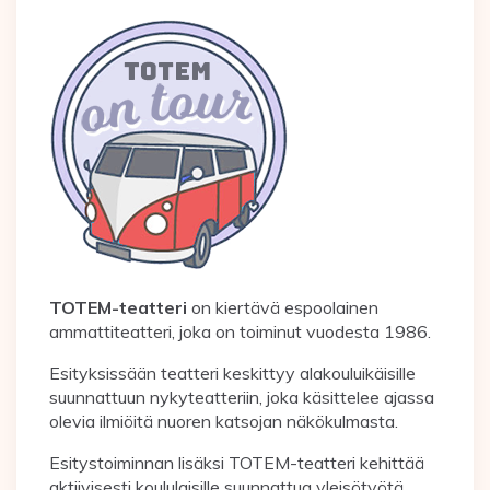
TOTEM-teatteri
on kiertävä espoolainen
ammattiteatteri, joka on toiminut vuodesta 1986.
Esityksissään teatteri keskittyy alakouluikäisille
suunnattuun nykyteatteriin, joka käsittelee ajassa
olevia ilmiöitä nuoren katsojan näkökulmasta.
Esitystoiminnan lisäksi TOTEM-teatteri kehittää
aktiivisesti koululaisille suunnattua yleisötyötä.