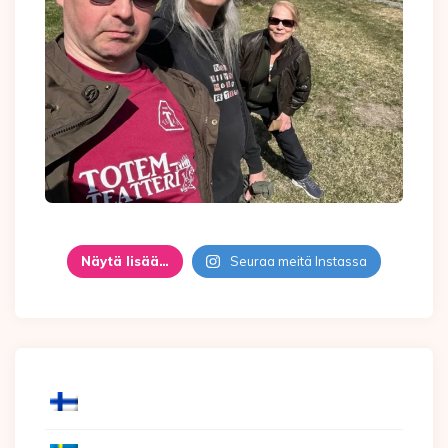
Näytä lisää…
Seuraa meitä Instassa