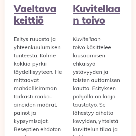
Vaeltava
Kuvitellaa
keittiö
n toivo
Esitys ruuasta ja
Kuvitellaan
yhteenkuulumisen
toivo
käsittelee
tunteesta. Kolme
kiusaamisen
kokkia pyrkii
ehkäisyä
täydellisyyteen. He
ystävyyden ja
mittaavat
toisten auttamisen
mahdollisimman
kautta. Esityksen
tarkasti raaka-
pohjalla on laaja
aineiden määrät,
taustatyö. Se
painot ja
lähestyy aihetta
kypsymisajat.
kevyiden, yhteistä
Reseptien ehdoton
kuvittelun tilaa ja