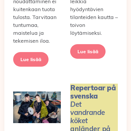
noudattaminen ei
leikkiä
kuitenkaan tuota
hyödyntävien
tulosta. Tarvitaan
tilanteiden kautta –
tuntumaa,
toivon
maistelua ja
löytämiseksi.
tekemisen iloa.
Lue lisää
Lue lisää
Repertoar på
svenska
Det
vandrande
köket
anländer på