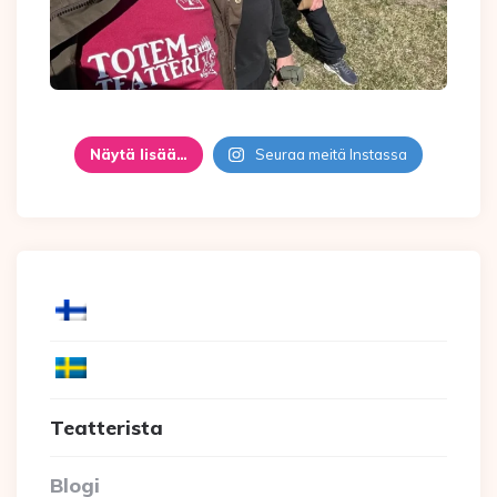
Näytä lisää…
Seuraa meitä Instassa
Teatterista
Blogi