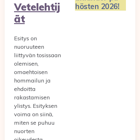
Vetelehtij
hösten 2026!
ät
Esitys on
nuoruuteen
liittyvän tosissaan
olemisen,
omaehtoisen
hommailun ja
ehdoitta
rakastamisen
ylistys. Esityksen
voima on siinä,
miten se puhuu
nuorten
oikeudesta…