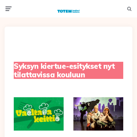
Menu
Hak
Syksyn kiertue-esitykset nyt
tilattavissa kouluun