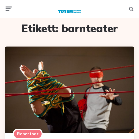
Menu
Searc
Etikett:
barnteater
Repertoar